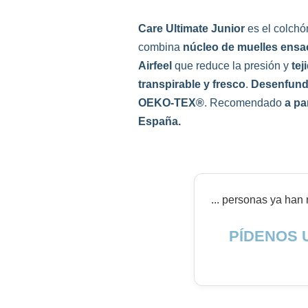
Care Ultimate Junior
es el colchó
combina
núcleo de muelles ensa
Airfeel
que reduce la presión y
tej
transpirable y fresco
.
Desenfunda
OEKO‑TEX®
. Recomendado
a pa
España.
...
personas ya han r
PÍDENOS 