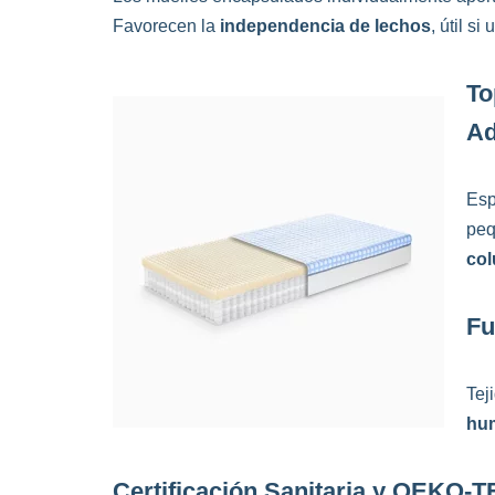
Favorecen la
independencia de lechos
, útil s
To
Ad
Es
peq
col
Fu
Tej
hu
Certificación Sanitaria y OEKO-