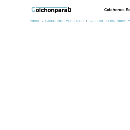
Colchones E
Saltar
Inicio
\
Colchones Ecus Kids
\
Colchones infantiles 
al
contenido