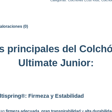
Categorías:
Colchones Ecus Kids
,
Colchon
aloraciones (0)
s principales del Colchó
Ultimate Junior:
ispring®: Firmeza y Estabilidad
tan
firmeza adecuada
,
gran transpirabilidad
y
alta durabilid