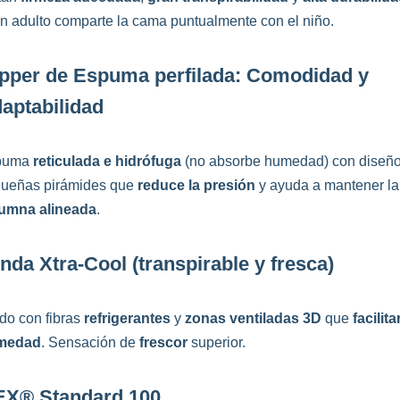
i un adulto comparte la cama puntualmente con el niño.
pper de Espuma perfilada: Comodidad y
aptabilidad
puma
reticulada e hidrófuga
(no absorbe humedad) con diseñ
ueñas pirámides que
reduce la presión
y ayuda a mantener la
umna alineada
.
nda Xtra‑Cool (transpirable y fresca)
ido con fibras
refrigerantes
y
zonas ventiladas 3D
que
facilit
medad
. Sensación de
frescor
superior.
TEX® Standard 100