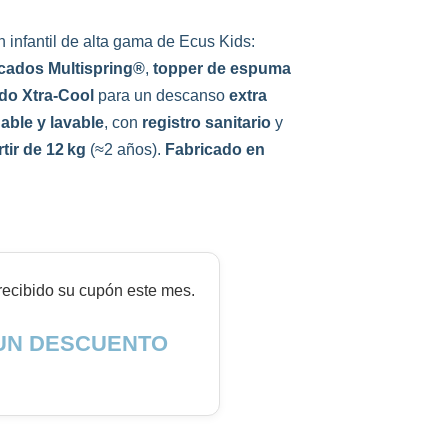
n infantil de alta gama de Ecus Kids:
cados Multispring®
,
topper de espuma
ido Xtra‑Cool
para un descanso
extra
ble y lavable
, con
registro sanitario
y
rtir de 12 kg
(≈2 años).
Fabricado en
ecibido su cupón este mes.
UN DESCUENTO