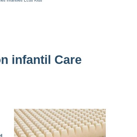
es infantiles Ecus Kids
n infantil Care
ad
.