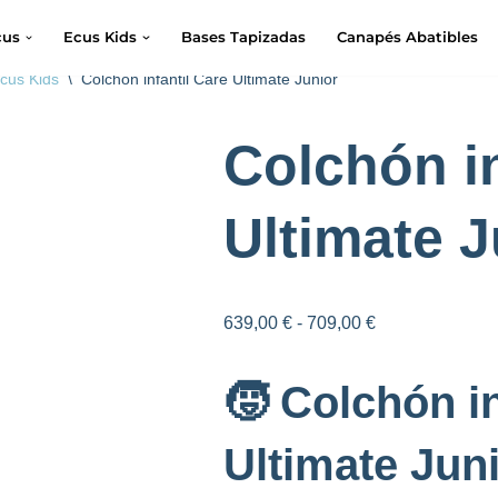
cus
Ecus Kids
Bases Tapizadas
Canapés Abatibles
Ecus Kids
\
Colchón infantil Care Ultimate Junior
Colchón in
Ultimate J
639,00
€
-
709,00
€
🧒 Colchón in
Ultimate Jun