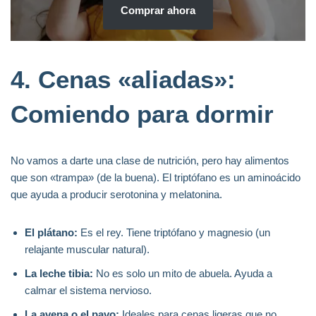
Comprar ahora
4. Cenas «aliadas»:
Comiendo para dormir
No vamos a darte una clase de nutrición, pero hay alimentos
que son «trampa» (de la buena). El triptófano es un aminoácido
que ayuda a producir serotonina y melatonina.
El plátano:
Es el rey. Tiene triptófano y magnesio (un
relajante muscular natural).
La leche tibia:
No es solo un mito de abuela. Ayuda a
calmar el sistema nervioso.
La avena o el pavo:
Ideales para cenas ligeras que no