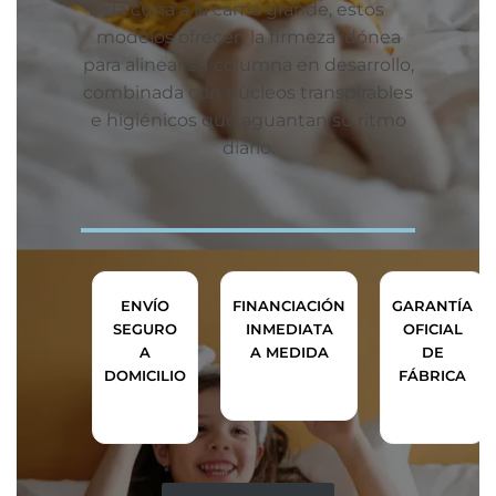
la cuna a la cama grande, estos
modelos ofrecen la firmeza idónea
para alinear su columna en desarrollo,
combinada con núcleos transpirables
e higiénicos que aguantan su ritmo
diario.
ENVÍO
FINANCIACIÓN
GARANTÍA
SEGURO
INMEDIATA
OFICIAL
A
A MEDIDA
DE
DOMICILIO
FÁBRICA