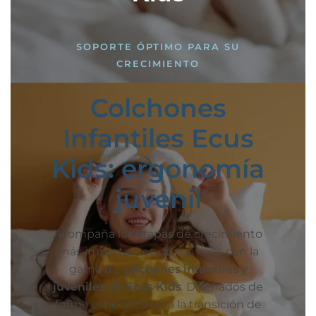
SOPORTE ÓPTIMO PARA SU
CRECIMIENTO
Colchones
Infantiles Ecus
Kids: ergonomía
juvenil
Acompaña las etapas de crecimiento
más importantes de tus hijos con la
gama de
colchones infantiles y
juveniles de Ecus Kids
. Diseñados de
forma específica para la transición de