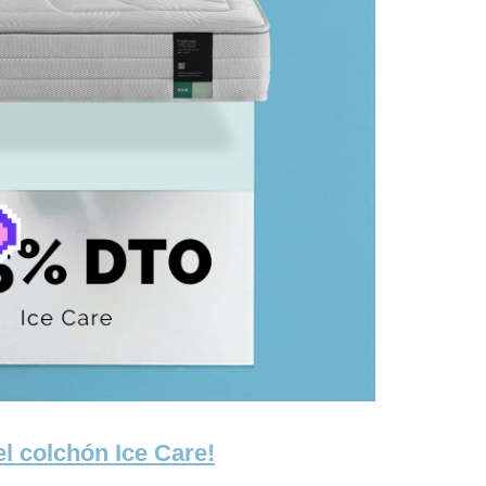
l colchón Ice Care!