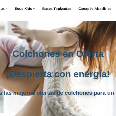
cus
Ecus Kids
Bases Tapizadas
Canapés Abatibles
Colchones en Oferta
¡Despierta con energía!
s las mejores ofertas de colchones para un